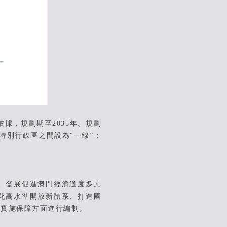
，規劃期至2035年。規劃
特別行政區之間設為“一線”；
、發展促進澳門經濟適度多元
化高水準開放新體系、打造國
劃實施保障方面進行編制。