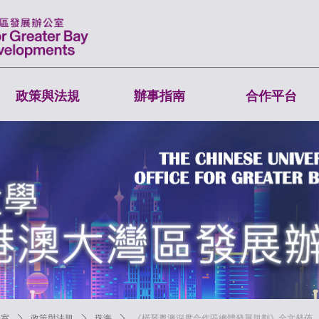
政策與法規
辦事指南
合作平台
公室
ꄲ
政策與法規
ꄲ
珠海
ꄲ
《橫琴粵澳深度合作區總體發展規劃》全文發佈