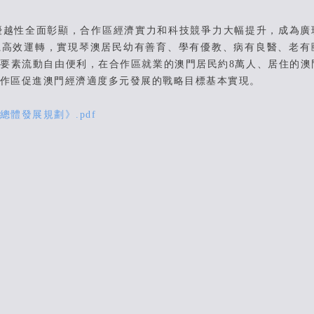
優越性全面彰顯，合作區經濟實力和科技競爭力大幅提升，成為廣
系高效運轉，實現琴澳居民幼有善育、學有優教、病有良醫、老有
要素流動自由便利，在合作區就業的澳門居民約8萬人、居住的澳
作區促進澳門經濟適度多元發展的戰略目標基本實現。
體發展規劃》.pdf