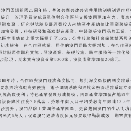
澳門回歸祖國25周年時，粵澳共商共建共管共用體制機制運作順
斷提升，管理委員會成員單位對合作區的支援協同更加有力，廣東
明顯集聚，研究與試驗發展經費投入占地區生產總值比重顯著提
業加快發展，科技研發和高端製造產業、中醫藥等澳門品牌工業、
地區生產總值比重大幅提升至55%；公共服務和社會保障體系與
初步解決；在合作區就業、居住的澳門居民大幅增加，在合作區就
區封關運作順利實施，琴澳產業、基礎設施、民生服務等一體化發
步顯現，期末實有澳資企業8000家，澳資產業增加值20億元。
0周年時，合作區與澳門經濟高度協同、規則深度銜接的制度體系
要素跨境流動高效便捷，電子圍網系統和跨境金融管理體系建立健
入境高度便利；特色產業發展形成規模，四新產業增加值占地區生
設保障性住房7.8萬套，勞動年齡人口平均受教育年限達12.5
一步提升，澳門品牌工業園等產業園區、更多趨同澳門的生活街坊
居民約6萬人；促進澳門經濟適度多元發展取得顯著成效，期末實有