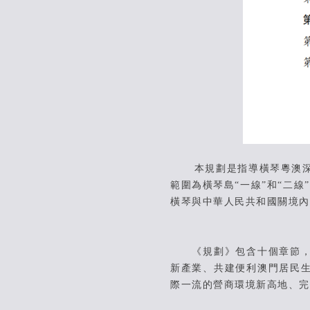
本規劃是指導橫琴粵澳深度合
範圍為橫琴島“一線”和“二線
橫琴與中華人民共和國關境內
《規劃》包含十個章節，從
新產業、共建便利澳門居民
際一流的營商環境新高地、完