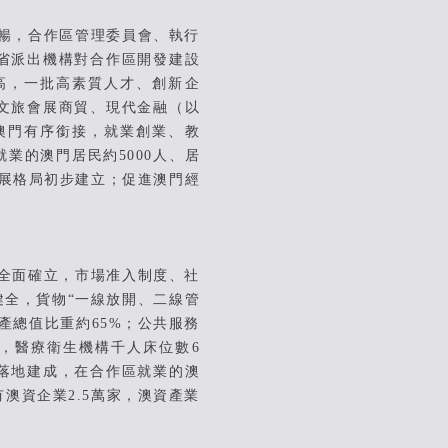
暢，合作區管理委員會、執行
省派出機構對合作區開發建設
高，一批高素質人才、創新企
文旅會展商貿、現代金融（以
澳門有序銜接，就業創業、教
業的澳門居民約5000人、居
展格局初步建
立；促進澳門經
全面確立，市場准入制度、社
全，貨物“一線放開、二線管
產總值比重約65%；公共服務
年，醫療衛生機構千人床位數6
落地建成，在合作區就業的澳
澳資企業2.5萬家，澳資產業