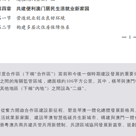
作區（下稱“合作區”）當前和今後一個時期建設發展的重要依據
”之間的海關監管區域，總面積約106平方公里。其中，橫琴與澳門
其他地區（下稱“內地”）之間設為“二線”。
奮力開啟合作區建設新征程、塑造琴澳一體化總體發展新格局
生活就業新家園、建設琴澳智慧低碳共生新城市、構建與澳門一體
善粵澳共商共建共管共用新體制、共譜區域協同發展新篇章、規