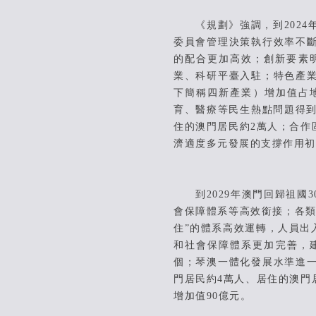
《規劃》強調，到2024年
委員會管理決策執行效率不
的配合更加高效；創新要素
業、科研平臺入駐；特色產
下簡稱四新產業）增加值占
育、醫療等民生熱點問題得到
住的澳門居民約2萬人；合作
濟適度多元發展的支撐作用初
到2029年澳門回歸祖國3
會保障體系等高效銜接；各類
住”的體系高效運轉，人員出
和社會保障體系更加完善，建
個；琴澳一體化發展水準進
門居民約4萬人、居住的澳門
增加值90億元。