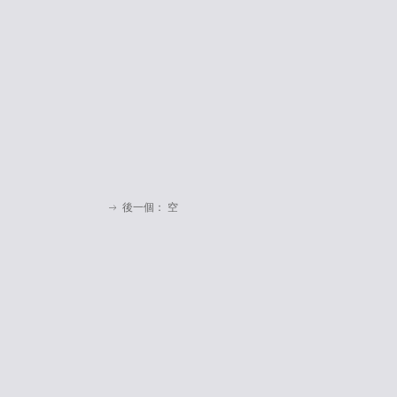
後一個：
空
ꁹ