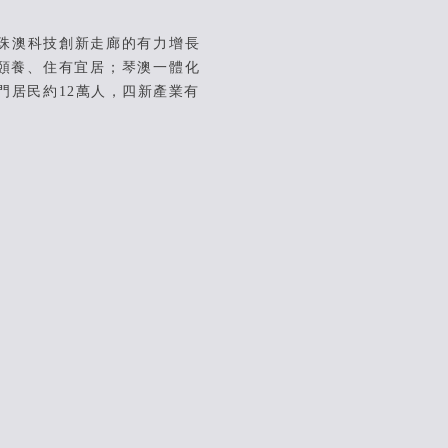
珠澳科技創新走廊的有力增長
頤養、住有宜居；琴澳一體化
門居民約12萬人，四新產業有