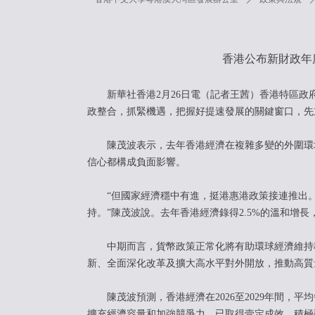
香港公布新財政年
新華社香港2月26日電（記者王茜）香港特區政府
政整合，抓緊機遇，把握好提速發展的關鍵窗口，先
陳茂波表示，去年香港經濟在複雜多變的外圍環境
信心都構成負面影響。
“但國家經濟穩中有進，挺港惠港政策接連推出
持。”陳茂波說。去年香港經濟錄得2.5%的溫和增
中期而言，貨幣政策正常化將有助環球經濟維持穩
新、全面深化改革及擴大高水平對外開放，推動高質
陳茂波預測，香港經濟在2026至2029年間，平均
擴充經濟容量和加強競爭力，已取得壹定成效。積極