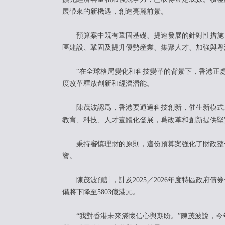
展帶來的新機遇，創造亮麗前景。
預算案中既有鞏固基礎、提速發展的針對性措施，
區建設、鞏固及提升優勢産業、集聚人才、加強與粵
“在全球格局變化和科技變革的背景下，香港正處
度改革釋放創新和經濟潛能。
陳茂波認爲，香港要通過科技創新，催生新模式、
教育、科技、人才壹體化發展，爲改革和創新提供堅
秉持審慎理財的原則，這份預算案強化了財政整合
響。
陳茂波預計，計及2025／2026年度特區政府債券
備將下降至5803億港元。
“我對香港未來滿懷信心與期盼。”陳茂波說，今