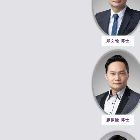
郑文铨 博士
廖振隆 博士