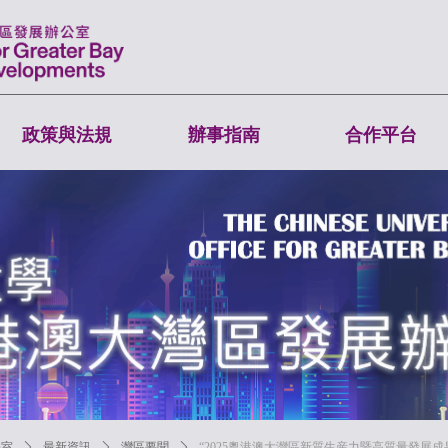
政策與法規
辦事指南
合作平台
公室
ꄲ
最新資訊
ꄲ
灣區要聞
ꄲ
“2025粵港澳大灣區新質生産力暨高質量發展成