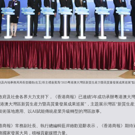
制及内地事務局局長曾國衛(右五)等主禮嘉賓爲“2025粵港澳大灣區新質生産力暨高質量發展成果巡展
政府及社會各界大力支持下，《香港商報》已連續5年成功承辦粵港澳大
粵港澳大灣區新質生産力暨高質量發展成果巡展”，主題展示灣區“新質生産
技術落地應用、以AI賦能傳統産業升級轉型的灣區故事。
商報》常務副社長、執行總編輯藍岸緻歡迎辭表示，《香港商報》期待
務國家發展大局，積極貢獻媒體力量。