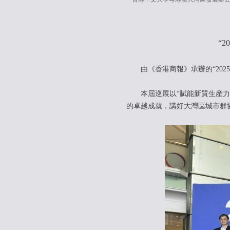
“
由《香港商報》承辦的“20
本屆巡展以“賦能新質生産力 
的卓越成就，講好大灣區城市群