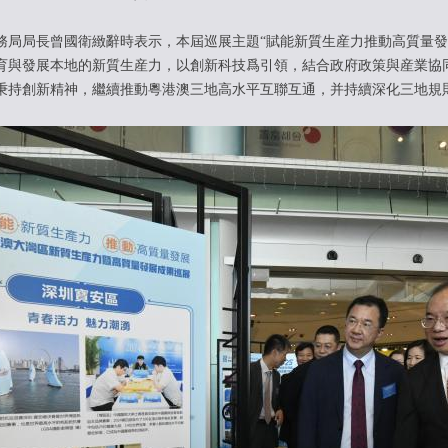
局長曾國衛緻辭時表示，本屆巡展主題“賦能新質生産力推動高質量發
育與發展本地的新質生産力，以創新科技爲引領，結合政府政策與産業協
秉持創新精神，繼續推動粵港澳三地高水平互聯互通，并持續深化三地規