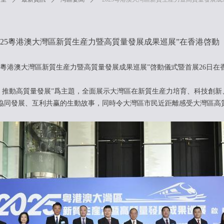
2025粵港澳大灣區新質生産力暨高質量發展成果巡展”在香港啓動
25粵港澳大灣區新質生産力暨高質量發展成果巡展”啓動儀式暨首展26日在
推動高質量發展”爲主題，全面展示大灣區在新質生産力培育、科技創新
協同發展、互利共赢的生動故事，同時令大灣區市民近距離感受大灣區高