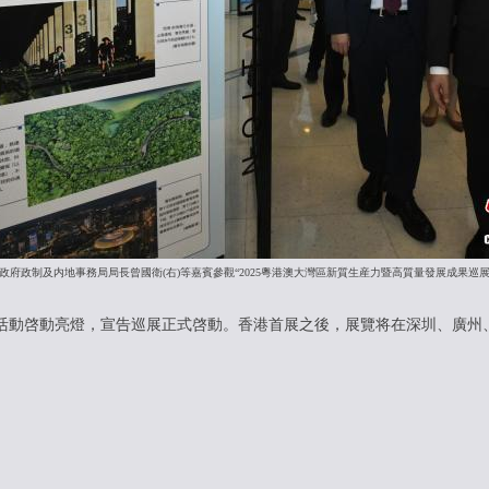
區政府政制及内地事務局局長曾國衛(右)等嘉賓參觀“2025粵港澳大灣區新質生産力暨高質量發展成果巡
動啓動亮燈，宣告巡展正式啓動。香港首展之後，展覽将在深圳、廣州