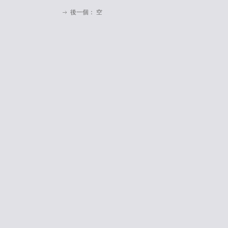
後一個：
空
ꁹ