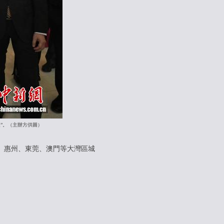
展”。（主辦方供圖）
、惠州、東莞、澳門等大灣區城