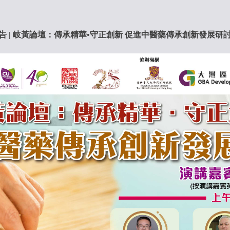
告 | 岐黃論壇：傳承精華•守正創新 促進中醫藥傳承創新發展研