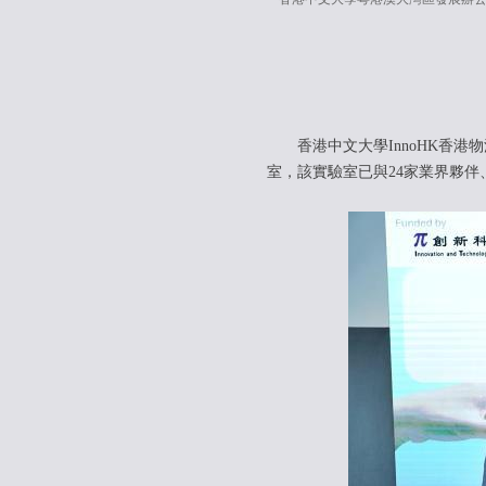
香港中文大學InnoHK香港
室，該實驗室已與24家業界夥