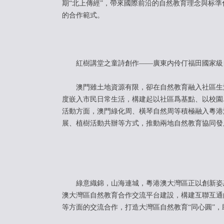
期“北上傳經”，帶來國際前沿的自然教育理念與标
的合作範式。
紅樹講堂之童詩創作——廣東内伶仃福田國家級
澳門雖土地資源有限，卻在自然教育融入社區生活
度嵌入市民日常生活，構建起以社區爲基點、以校園
活動方面，澳門綠化周、橫琴自然周等積極融入粵港
展、植樹活動共辦等方式，推動兩地自然教育協同發
綠意織錦，山海連城，粵港澳大灣區正以創新姿态構
澳大灣區自然教育合作交流平台建設，構建互聯互通
等方面的交流合作，打造大灣區自然教育“同心圓”