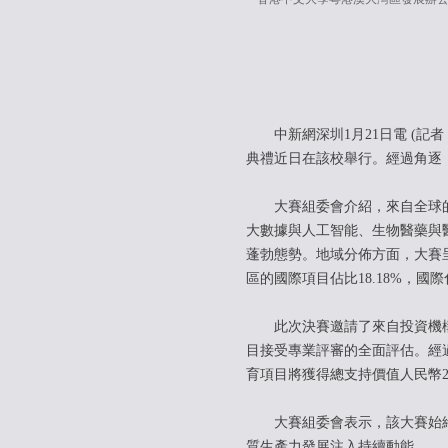
中新網深圳1月21日電 (記
典禮近日在該校舉行。經過角逐，
大賽組委會介紹，來自全球的3
大數據與人工智能、生物醫藥與
蓬勃態勢。地域分佈方面，大賽
區的國際項目佔比18.18%，
此次決賽邀請了來自投資機構、
目接受專業評審的全面評估。經
育項目將獲得總支持價值人民幣2
大賽組委會表示，該大賽始終
質生產力發展注入持續動能。