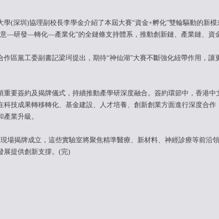
(深圳)協理副校長李學金介紹了本屆大賽“資金+孵化”雙輪驅動的新模
創意—研發—轉化—產業化”的全鏈條支持體系，推動創新鏈、產業鏈、資
區黨工委副書記梁珂提出，期待“神仙湖”大賽不斷強化紐帶作用，讓
要簽約及揭牌儀式，持續推動產學研深度融合。簽約環節中，香港中文
在科技成果轉移轉化、基金建設、人才培養、創新創業方面進行深度合作，
和產業升級。
場揭牌成立，這些實驗室將聚焦精準醫療、新材料、神經診療等前沿領
展提供創新支撐。(完)