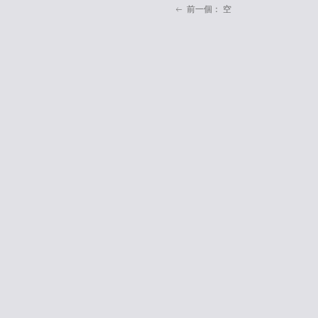
前一個：
空
ꂃ