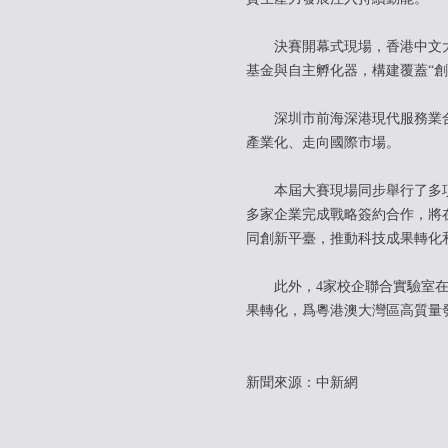
決賽開幕式現場，香港中文大學
基金與自主孵化器，構建覆蓋“
深圳市前海深港現代服務業合作
產業化、走向國際市場。
本屆大賽現場同步舉行了多項重
多家企業完成戰略簽約合作，將
同創新平臺，推動科技成果轉化
此外，4家校企聯合實驗室在現
果轉化，爲粵港澳大灣區高質量發
新聞來源：中新網