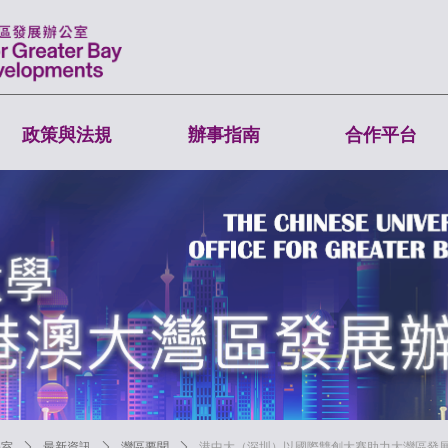
政策與法規
辦事指南
合作平台
公室
ꄲ
最新資訊
ꄲ
灣區要聞
ꄲ
港中大（深圳）以國際雙創大賽助力大灣區發