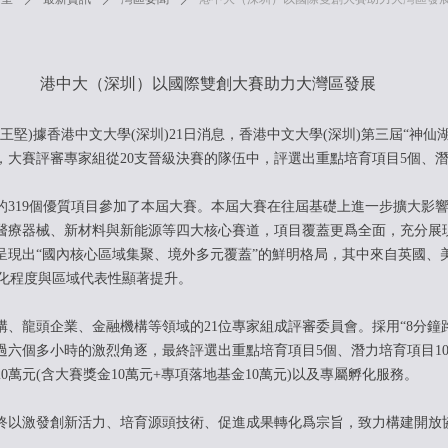
港中大（深圳）以國際雙創大賽助力大灣區發展
者 王堅)據香港中文大學(深圳)21日消息，香港中文大學(深圳)第三屆“神
大賽評審專家組從20支晉級決賽的隊伍中，評選出重點培育項目5個、潛
19個優質項目參加了本屆大賽。本屆大賽在往屆基礎上進一步擴大影響
醫療器械、新材料與新能源等四大核心賽道，項目覆蓋更爲全面，充分展
呈現出“國內核心區域集聚、境外多元覆蓋”的鮮明格局，其中來自英國、
國際化程度與區域代表性顯著提升。
龍頭企業、金融機構等領域的21位專家組成評審委員會。採用“8分鐘路
過六個多小時的激烈角逐，最終評選出重點培育項目5個、潛力培育項目1
0萬元(含大賽獎金10萬元+專項落地基金10萬元)以及專屬孵化服務。
以激發創新活力、培育源頭技術、促進成果轉化爲宗旨，致力構建開放