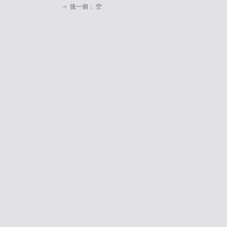
後一個：
空
ꁹ