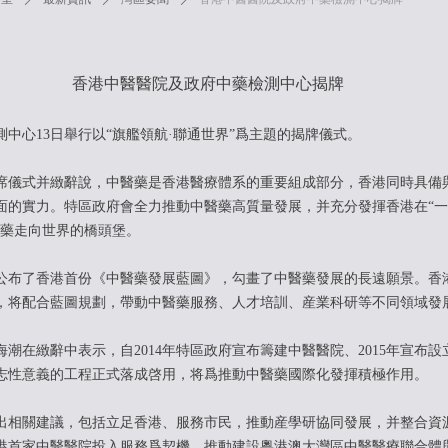
香港中醫醫院及政府中藥檢測中心揭牌
中心13日舉行以“旗艦領航·聯通世界”爲主題的揭牌儀式。
儀式并緻辭說，中醫藥是香港醫療體系的重要組成部分，香港同時具備
面的實力。特區政府會全力推動中醫藥高質量發展，并充分發揮香港在“一
醫藥走向世界的橋頭堡。
布了香港首份《中醫藥發展藍圖》，勾畫了中醫藥發展的長遠願景。香
，将配合藍圖規劃，帶動中醫藥服務、人才培訓、産業科研等不同領域發
在緻辭中表示，自2014年特區政府宣布籌建中醫醫院、2015年宣布
志性意義的工程正式落成啓用，将爲推動中醫藥國際化發揮積極作用。
相關建議，包括立足香港、服務市民，推動産學研協同發展，并整合資
港首家中醫醫院投入服務爲契機，推動建設粵港澳大灣區中醫醫療聯合體