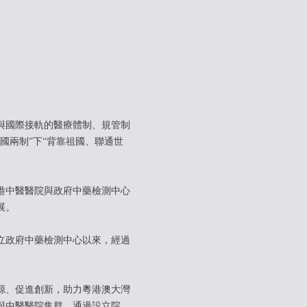
與國際接軌的醫療體制、規管制
國兩制”下“背靠祖國、聯通世
港中醫醫院與政府中藥檢測中心
展。
設立政府中藥檢測中心以來，經過
源、促進創新，助力粵港澳大灣
與中醫醫院集群。通過設立院