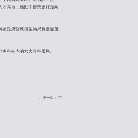
人才高地，推動中醫藥更好走向
特區政府醫務衛生局局長盧寵茂
針灸科在内的六大分科服務。
後一個：
空
ꁹ