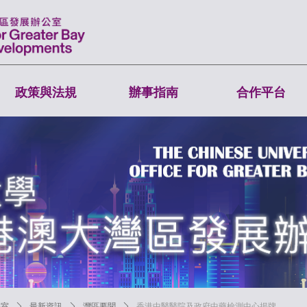
政策與法規
辦事指南
合作平台
公室
ꄲ
最新資訊
ꄲ
灣區要聞
ꄲ
香港中醫醫院及政府中藥檢測中心揭牌